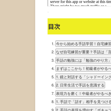
目次
今から始める手話学習！自宅練
なぜ自宅練習が重要？手話は「
手話の勉強には「勉強のやり方
まずはここから！初級者がやる
1. 鏡と対話する「シャドーイン
2. 日常生活で手話を意識する
表現力を磨く！中級者がやるべ
1. 手話で「話す」相手を見つけ
2. 手話の表現を増やす「ボキャ