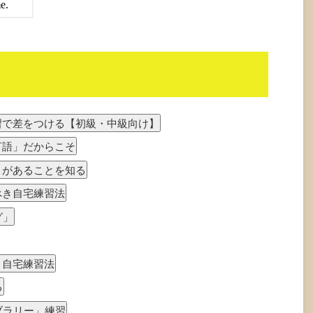
習で差をつける【初級・中級向け】
言語」だからこそ
」があることを知る
べき自宅練習法
グ」
き自宅練習法
る
ブラリー」練習