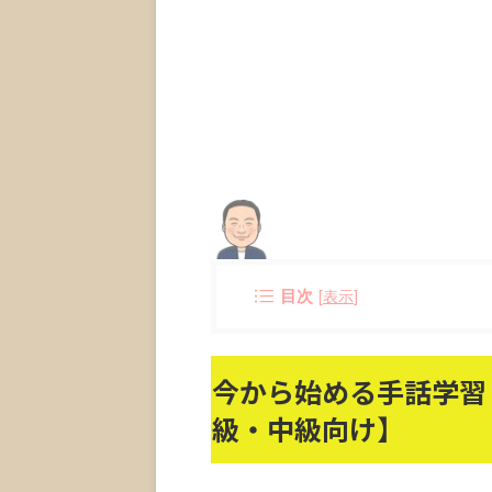
目次
[
表示
]
今から始める手話学習
級・中級向け】