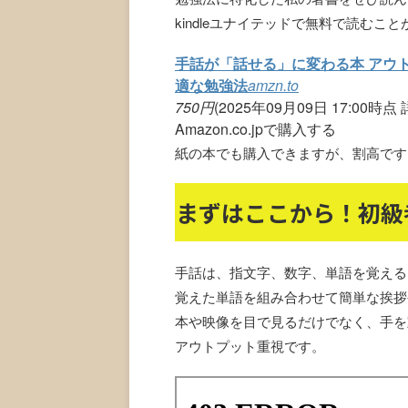
kindleユナイテッドで無料で読むこ
手話が「話せる」に変わる本 アウ
適な勉強法
amzn.to
750
円
(2025年09月09日 17:00時点
Amazon.co.jpで購入する
紙の本でも購入できますが、割高です
まずはここから！初級
手話は、指文字、数字、単語を覚える
覚えた単語を組み合わせて簡単な挨拶
本や映像を目で見るだけでなく、手を
アウトプット重視です。