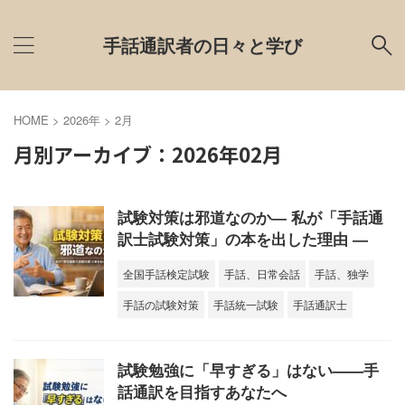
手話通訳者の日々と学び
HOME
>
2026年
>
2月
月別アーカイブ：2026年02月
試験対策は邪道なのか― 私が「手話通
訳士試験対策」の本を出した理由 ―
全国手話検定試験
手話、日常会話
手話、独学
手話の試験対策
手話統一試験
手話通訳士
試験勉強に「早すぎる」はない——手
話通訳を目指すあなたへ