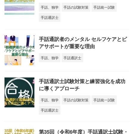
手話、独学
手話の試験対策
手話統一試験
手話通訳士
手話通訳者のメンタル セルフケアとピ
アサポートが重要な理由
手話、独学
手話通訳士
手話通訳士試験対策と練習強化を成功
に導くアプローチ
手話、独学
手話の試験対策
手話統一試験
手話通訳士
第35回（令和6年度）手話通訳士試験・