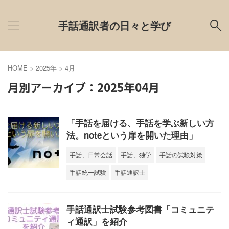
手話通訳者の日々と学び
HOME
>
2025年
>
4月
月別アーカイブ：2025年04月
「手話を届ける、手話を学ぶ新しい方
法。noteという扉を開いた理由」
手話、日常会話
手話、独学
手話の試験対策
手話統一試験
手話通訳士
手話通訳士試験参考図書「コミュニテ
ィ通訳」を紹介