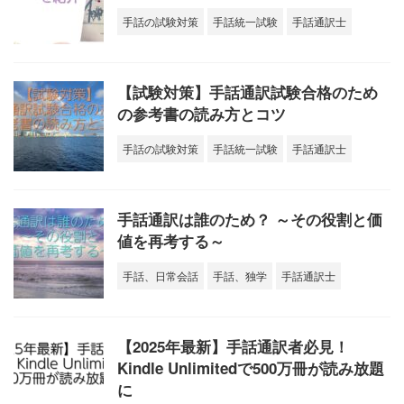
手話の試験対策
手話統一試験
手話通訳士
【試験対策】手話通訳試験合格のため
の参考書の読み方とコツ
手話の試験対策
手話統一試験
手話通訳士
手話通訳は誰のため？ ～その役割と価
値を再考する～
手話、日常会話
手話、独学
手話通訳士
【2025年最新】手話通訳者必見！
Kindle Unlimitedで500万冊が読み放題
に