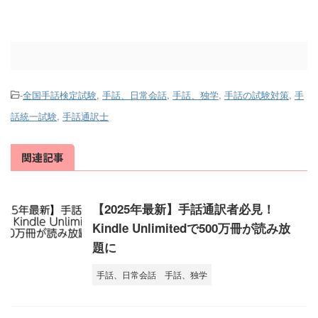
-
全国手話検定試験
,
手話、日常会話
,
手話、独学
,
手話の試験対策
,
手
話統一試験
,
手話通訳士
関連記事
【2025年最新】手話通訳者必見！
Kindle Unlimitedで500万冊が読み放
題に
手話、日常会話
手話、独学