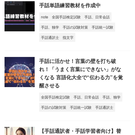
手話単語練習教材を作成中
note
全国手話検定試験
手話、日常会話
手話、独学
手話の試験対策
手話統一試験
手話通訳士
指文字
手話に活かせ！言葉の壁を打ち破
れ！「うまく言葉にできない」がな
くなる 言語化大全で“伝わる力”を覚
醒させる
全国手話検定試験
手話、日常会話
手話、独学
手話の試験対策
手話統一試験
手話通訳士
【手話通訳者・手話学習者向け】替