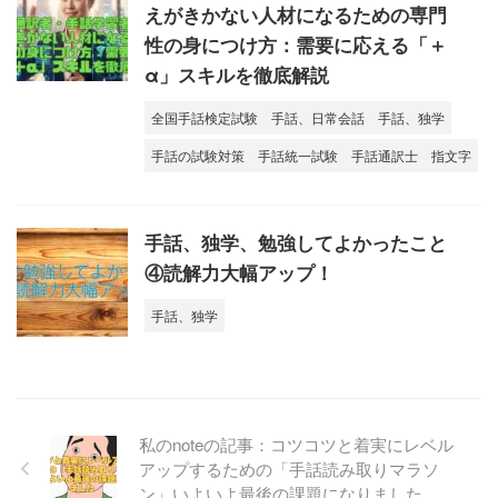
えがきかない人材になるための専門
性の身につけ方：需要に応える「＋
α」スキルを徹底解説
全国手話検定試験
手話、日常会話
手話、独学
手話の試験対策
手話統一試験
手話通訳士
指文字
手話、独学、勉強してよかったこと
④読解力大幅アップ！
手話、独学
私のnoteの記事：コツコツと着実にレベル
アップするための「手話読み取りマラソ
ン」いよいよ最後の課題になりました