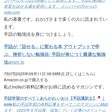
ンバーならではの情報として提供します。 手話の勉強の
本質を話せる場を提供します。 メンバーの方からの
note.com
私の著書です。おかげさまで多くの人に読まれてい
ます。
手話の勉強法を身につけましょう。
手話が「話せる」に変わる本 アウトプットで学
ぶ、挫折しない勉強法: 手話が身につく最適な勉強
法
amzn.to
750
円
(2025年09月11日 08:58時点
詳しくはこちら)
Amazon.co.jpで購入する
私のnoteの有料記事がお得に読めるマガジンです。
手話学習のすべて｜あらかわ いおり【手話通訳士】
｜
note
私の手話学習の有料記事をすべてこのマガジンに納め
ます。 2025年８月以降、追加していく記事のボリューム