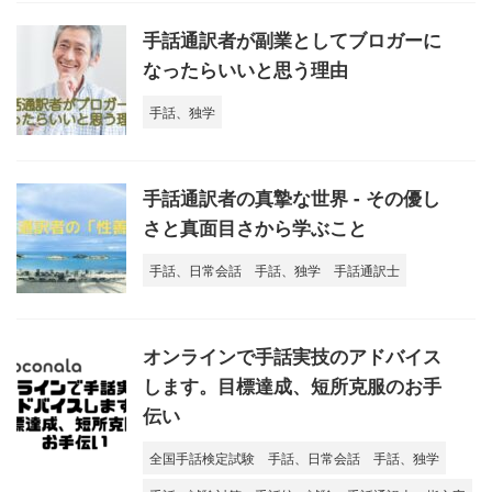
手話通訳者が副業としてブロガーに
なったらいいと思う理由
手話、独学
手話通訳者の真摯な世界 - その優し
さと真面目さから学ぶこと
手話、日常会話
手話、独学
手話通訳士
オンラインで手話実技のアドバイス
します。目標達成、短所克服のお手
伝い
全国手話検定試験
手話、日常会話
手話、独学