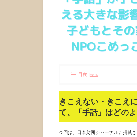
目次
[
表示
]
きこえない・きこえ
て、「手話」はどの
今回は、日本財団ジャーナルに掲載さ