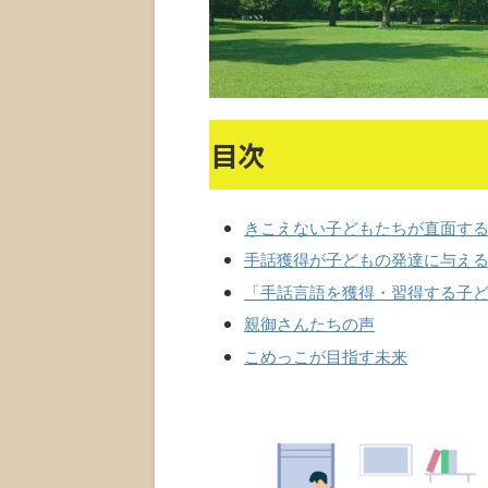
目次
きこえない子どもたちが直面す
手話獲得が子どもの発達に与え
「手話言語を獲得・習得する子
親御さんたちの声
こめっこが目指す未来