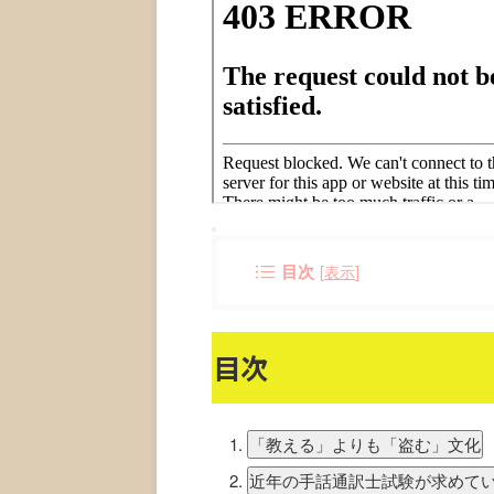
目次
[
表示
]
目次
「教える」よりも「盗む」文化
近年の手話通訳士試験が求めて