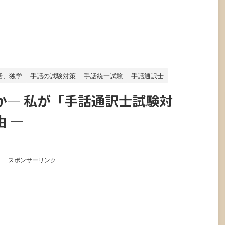
話、独学
手話の試験対策
手話統一試験
手話通訳士
か― 私が「手話通訳士試験対
 ―
スポンサーリンク