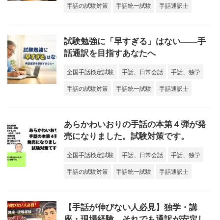
手話の試験対策
手話統一試験
手話通訳士
試験勉強に「早すぎる」はない——手
話通訳を目指すあなたへ
全国手話検定試験
手話、日常会話
手話、独学
手話の試験対策
手話統一試験
手話通訳士
あらかわいおりの手話の本第４弾が発
売になりました。試験対策です。
全国手話検定試験
手話、日常会話
手話、独学
手話の試験対策
手話統一試験
手話通訳士
【手話が伸びない人必見】独学・講
座・現場経験…それでも通訳が安定し