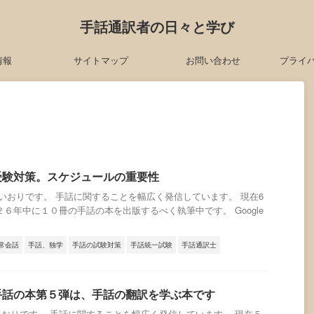
手話通訳者の日々と学び
情報
サイトマップ
お問い合わせ
プライ
受験対策。スケジュールの重要性
おりです。 手話に関することを幅広く発信しています。 現在6
６年中に１０冊の手話の本を出版するべく執筆中です。 Google
常会話
手話、独学
手話の試験対策
手話統一試験
手話通訳士
手話の本第５弾は、手話の翻訳を学ぶ本です
おりです。 手話に関することを幅広く発信しています。 現在５