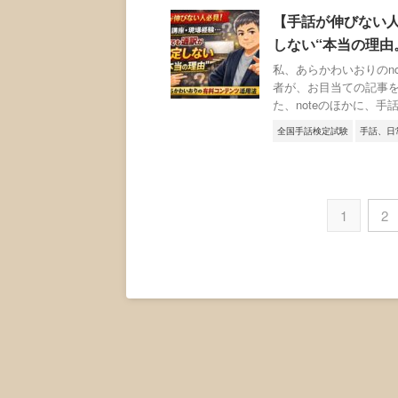
【手話が伸びない
しない“本当の理由
私、あらかわいおりのn
者が、お目当ての記事を
た、noteのほかに、手話の
全国手話検定試験
手話、日
1
2