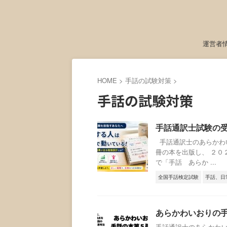
運営者
HOME
>
手話の試験対策
>
手話の試験対策
手話通訳士試験の
手話通訳士のあらかわい
冊の本を出版し、 ２０２
で「手話 あらか ...
全国手話検定試験
手話、日
あらかわいおりの
手話通訳士のあらかわい