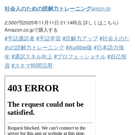
社会人のための読解力トレーニング
amzn.to
2,500
円
(2025年11月11日 21:14時点
詳しくはこちら)
Amazon.co.jpで購入する
#手話通訳者
#手話学習
#読解力アップ
#社会人のた
めの読解力トレーニング
#Audible版
#日本語力強
化
#通訳スキル向上
#プロフェッショナル
#自己投
資
#スキマ時間活用