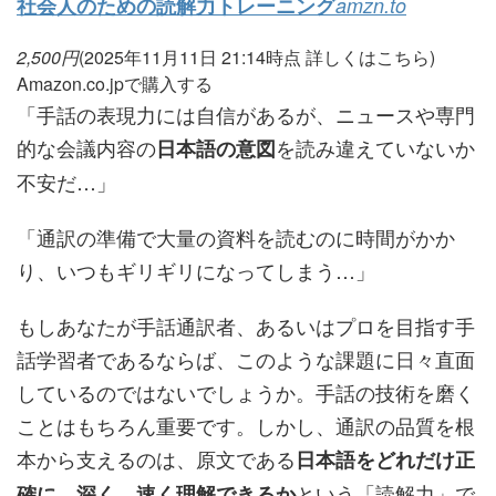
社会人のための読解力トレーニング
amzn.to
2,500
円
(2025年11月11日 21:14時点
詳しくはこちら)
Amazon.co.jpで購入する
「手話の表現力には自信があるが、ニュースや専門
的な会議内容の
を読み違えていないか
日本語の意図
不安だ…」
「通訳の準備で大量の資料を読むのに時間がかか
り、いつもギリギリになってしまう…」
もしあなたが手話通訳者、あるいはプロを目指す手
話学習者であるならば、このような課題に日々直面
しているのではないでしょうか。手話の技術を磨く
ことはもちろん重要です。しかし、通訳の品質を根
本から支えるのは、原文である
日本語をどれだけ正
という「読解力」で
確に、深く、速く理解できるか