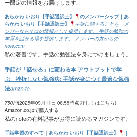
ー限定の情報をお届けします。
あらかわ いおり【手話通訳士】
のメンバーシップ｜あ
らかわ いおり【手話通訳士】
手話に関することを、メ
ンバーならではの情報として提供します。 手話の勉強の
本質を話せる場を提供します。 メンバーの方からの
note.com
私の著書です。手話の勉強法を身につけましょう。
手話が「話せる」に変わる本 アウトプットで学
ぶ、挫折しない勉強法: 手話が身につく最適な勉強
法
amzn.to
750
円
(2025年09月11日 08:58時点
詳しくはこちら)
Amazon.co.jpで購入する
私のnoteの有料記事がお得に読めるマガジンです。
手話学習のすべて｜あらかわ いおり【手話通訳士】
｜