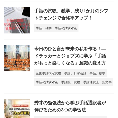
手話の試験、独学、残り1か月のシフ
トチェンジで合格率アップ！
手話、独学
手話の試験対策
今日のひと言が未来の私を作る！—
ドラッカーとジョブズに学ぶ「手話
がもっと楽しくなる」意識の変え方
全国手話検定試験
手話、日常会話
手話、独学
手話の試験対策
手話統一試験
手話通訳士
指文字
秀才の勉強法から学ぶ手話通訳者が
伸びるための3つの学習法