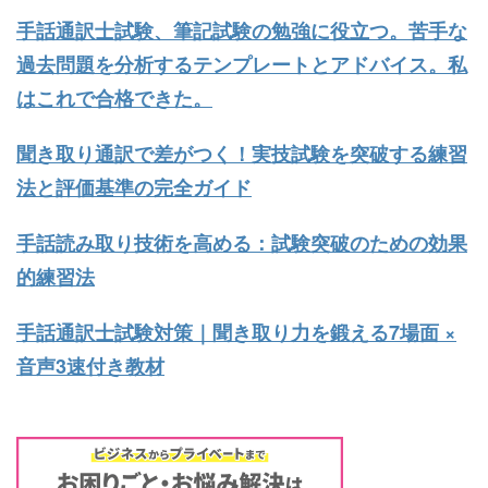
手話通訳士試験、筆記試験の勉強に役立つ。苦手な
過去問題を分析するテンプレートとアドバイス。私
はこれで合格できた。
聞き取り通訳で差がつく！実技試験を突破する練習
法と評価基準の完全ガイド
手話読み取り技術を高める：試験突破のための効果
的練習法
手話通訳士試験対策｜聞き取り力を鍛える7場面 ×
音声3速付き教材