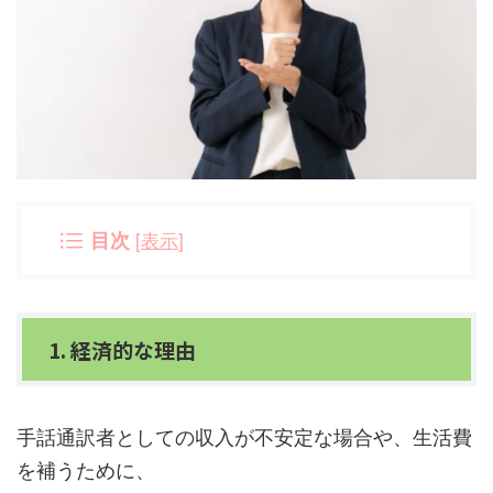
目次
[
表示
]
1. 経済的な理由
手話通訳者としての収入が不安定な場合や、生活費
を補うために、